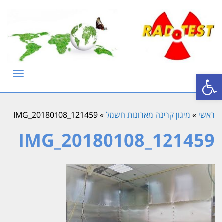
פתח סרגל נגישות
תפריט
ראשי
»
מיגון קרינה מארונות חשמל
»
IMG_20180108_121459
IMG_20180108_121459