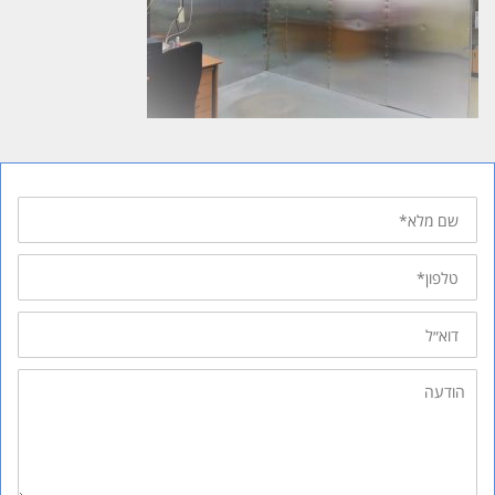
שם
מלא
טלפון
דוא״ל
הודעה