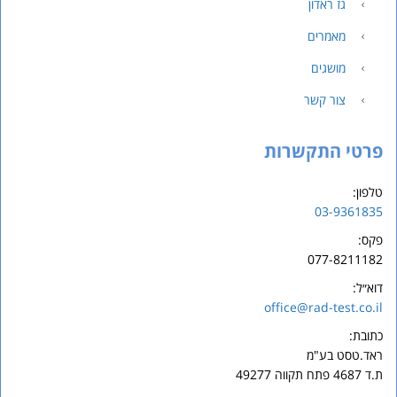
גז ראדון
מאמרים
מושגים
צור קשר
פרטי התקשרות
טלפון:
03-9361835
פקס:
077-8211182
דוא״ל:
office@rad-test.co.il
כתובת:
ראד.
טסט
בע"מ
ת.ד 4687 פתח תקווה 49277