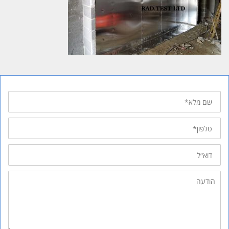
שם
מלא
טלפון
דוא״ל
הודעה