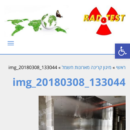
פתח סרגל נגישות
תפריט
ראשי
»
מיגון קרינה מארונות חשמל
»
img_20180308_133044
img_20180308_133044