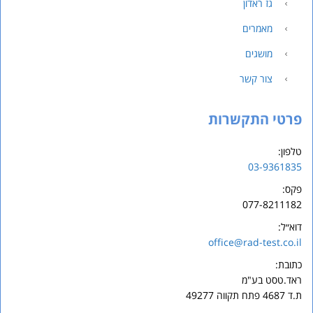
גז ראדון
מאמרים
מושגים
צור קשר
פרטי התקשרות
טלפון:
03-9361835
פקס:
077-8211182
דוא״ל:
office@rad-test.co.il
כתובת:
ראד.
טסט
בע"מ
ת.ד 4687 פתח תקווה 49277