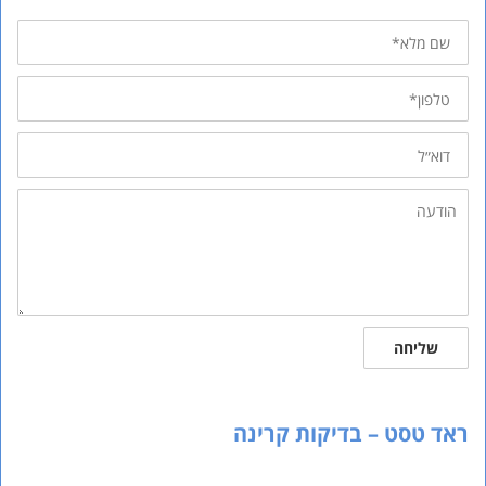
שם
מלא
טלפון
דוא״ל
הודעה
שליחה
ראד טסט – בדיקות קרינה