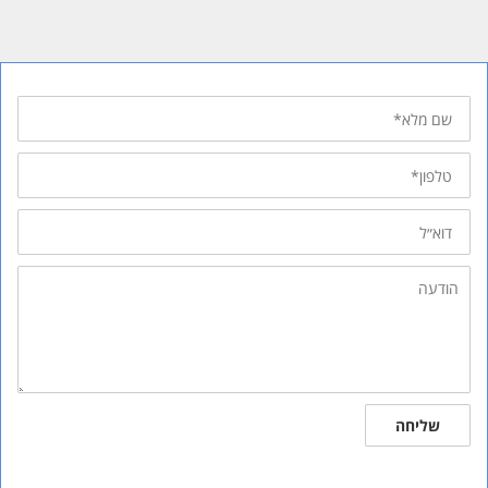
שם
מלא
טלפון
דוא״ל
הודעה
שליחה