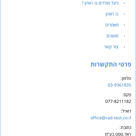
כיצד מודדים גז ראדון ?
גז ראדון
מאמרים
מושגים
צור קשר
פרטי התקשרות
טלפון:
03-9361835
פקס:
077-8211182
דוא״ל:
office@rad-test.co.il
כתובת:
ראד.
טסט
בע"מ