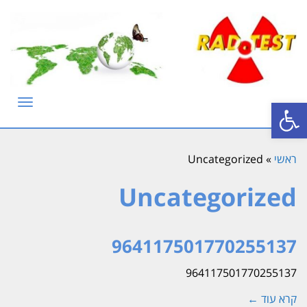
פתח סרגל נגישות
תפריט
ראשי
»
Uncategorized
Uncategorized
964117501770255137
964117501770255137
קרא עוד ←