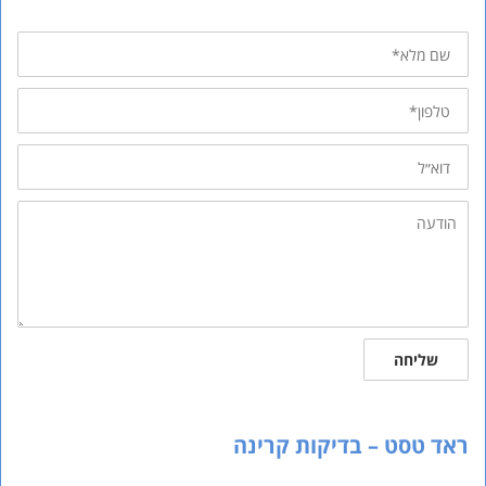
שם
מלא
טלפון
דוא״ל
הודעה
שליחה
ראד טסט – בדיקות קרינה